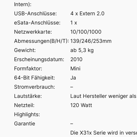
Intern):
USB-Anschlüsse:
4 x Extern 2.0
eSata-Anschlüsse:
1 x
Netzwerkkarte:
10/100/1000
Abmessungen(B/H/T):
139/246/253mm
Gewicht:
ab 5,3 kg
Erscheinungsdatum:
2010
Formfaktor:
Mini
64-Bit Fähigkeit:
Ja
Stromverbrauch:
–
Lautstärke:
Laut Hersteller weniger al
Netzteil:
120 Watt
Highlights:
Garantie
–
Die X31x Serie wird in ver