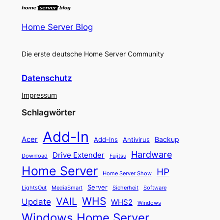
Home Server Blog
Die erste deutsche Home Server Community
Datenschutz
Impressum
Schlagwörter
Add-In
Acer
Backup
Add-Ins
Antivirus
Hardware
Drive Extender
Fujitsu
Download
Home Server
HP
Home Server Show
Server
LightsOut
Software
MediaSmart
Sicherheit
WHS
VAIL
Update
WHS2
Windows
Windows Home Server