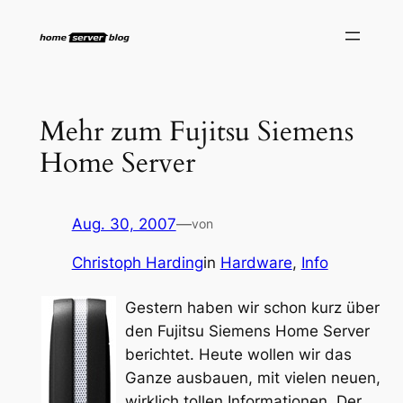
Zum
Inhalt
springen
Mehr zum Fujitsu Siemens
Home Server
Aug. 30, 2007
—
von
Christoph Harding
in
Hardware
, 
Info
Gestern haben wir schon kurz über
den Fujitsu Siemens Home Server
berichtet. Heute wollen wir das
Ganze ausbauen, mit vielen neuen,
wirklich tollen Informationen. Der