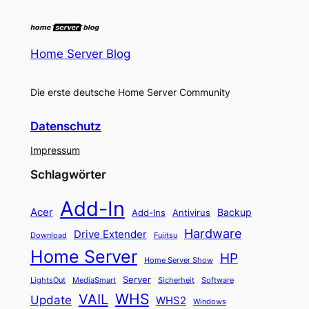
Home Server Blog
Die erste deutsche Home Server Community
Datenschutz
Impressum
Schlagwörter
Add-In
Acer
Backup
Add-Ins
Antivirus
Hardware
Drive Extender
Fujitsu
Download
Home Server
HP
Home Server Show
Server
LightsOut
Software
MediaSmart
Sicherheit
WHS
VAIL
Update
WHS2
Windows