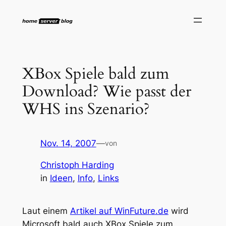
Zum
Inhalt
springen
XBox Spiele bald zum
Download? Wie passt der
WHS ins Szenario?
Nov. 14, 2007
—
von
Christoph Harding
in
Ideen
, 
Info
, 
Links
Laut einem
Artikel auf WinFuture.de
wird
Microsoft bald auch XBox Spiele zum