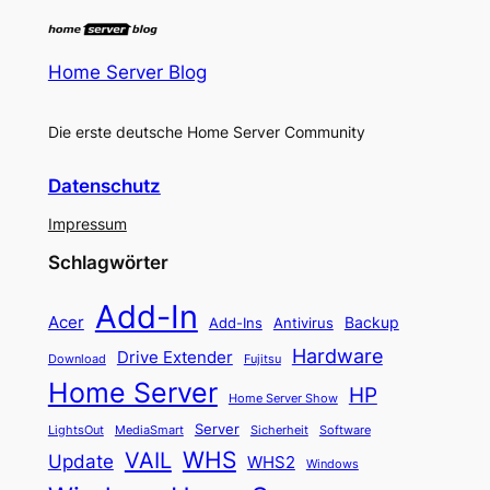
Home Server Blog
Die erste deutsche Home Server Community
Datenschutz
Impressum
Schlagwörter
Add-In
Acer
Backup
Add-Ins
Antivirus
Hardware
Drive Extender
Fujitsu
Download
Home Server
HP
Home Server Show
Server
LightsOut
Software
MediaSmart
Sicherheit
WHS
VAIL
Update
WHS2
Windows