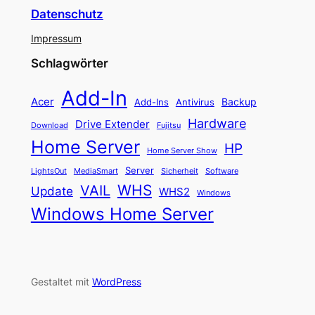
Datenschutz
Impressum
Schlagwörter
Add-In
Acer
Backup
Add-Ins
Antivirus
Hardware
Drive Extender
Fujitsu
Download
Home Server
HP
Home Server Show
Server
LightsOut
Software
MediaSmart
Sicherheit
WHS
VAIL
Update
WHS2
Windows
Windows Home Server
Gestaltet mit
WordPress