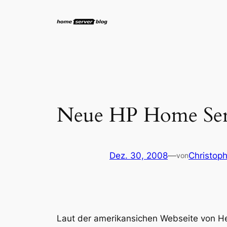
Zum
Inhalt
springen
Neue HP Home Serv
Dez. 30, 2008
—
Christop
von
Laut der amerikansichen Webseite von H