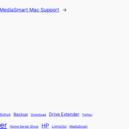
 MediaSmart Mac Support
→
Backup
Drive Extender
tivirus
Fujitsu
Download
er
HP
Home Server Show
LightsOut
MediaSmart