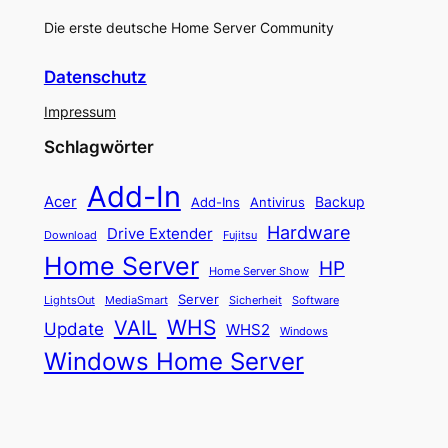
Die erste deutsche Home Server Community
Datenschutz
Impressum
Schlagwörter
Add-In
Acer
Backup
Add-Ins
Antivirus
Hardware
Drive Extender
Fujitsu
Download
Home Server
HP
Home Server Show
Server
LightsOut
Software
MediaSmart
Sicherheit
WHS
VAIL
Update
WHS2
Windows
Windows Home Server