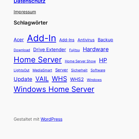
Datenschutz
Impressum
Schlagwörter
Add-In
Acer
Backup
Add-Ins
Antivirus
Hardware
Drive Extender
Fujitsu
Download
Home Server
HP
Home Server Show
Server
LightsOut
Software
MediaSmart
Sicherheit
WHS
VAIL
Update
WHS2
Windows
Windows Home Server
Gestaltet mit
WordPress