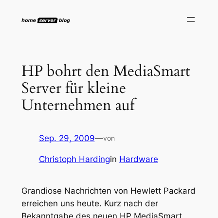
Zum
Inhalt
springen
HP bohrt den MediaSmart
Server für kleine
Unternehmen auf
Sep. 29, 2009
—
von
Christoph Harding
in
Hardware
Grandiose Nachrichten von Hewlett Packard
erreichen uns heute. Kurz nach der
Bekanntgabe des neuen HP MediaSmart