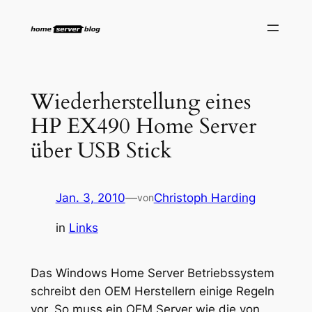
Zum
Inhalt
springen
Wiederherstellung eines
HP EX490 Home Server
über USB Stick
Jan. 3, 2010
—
Christoph Harding
von
in
Links
Das Windows Home Server Betriebssystem
schreibt den OEM Herstellern einige Regeln
vor. So muss ein OEM Server wie die von