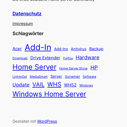
Datenschutz
Impressum
Schlagwörter
Add-In
Acer
Backup
Add-Ins
Antivirus
Hardware
Drive Extender
Fujitsu
Download
Home Server
HP
Home Server Show
Server
LightsOut
Software
MediaSmart
Sicherheit
WHS
VAIL
Update
WHS2
Windows
Windows Home Server
Gestaltet mit
WordPress