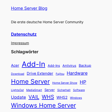
Home Server Blog
Die erste deutsche Home Server Community
Datenschutz
Impressum
Schlagwörter
Add-In
Acer
Backup
Add-Ins
Antivirus
Hardware
Drive Extender
Fujitsu
Download
Home Server
HP
Home Server Show
Server
LightsOut
Software
MediaSmart
Sicherheit
WHS
VAIL
Update
WHS2
Windows
Windows Home Server