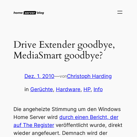
Zum
Inhalt
springen
Drive Extender goodbye,
MediaSmart goodbye?
Dez. 1, 2010
—
Christoph Harding
von
in
Gerüchte
, 
Hardware
, 
HP
, 
Info
Die angeheizte Stimmung um den Windows
Home Server wird
durch einen Bericht, der
auf The Register
veröffentlicht wurde, direkt
wieder angefeuert. Demnach wird der