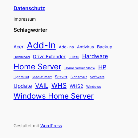
Datenschutz
Impressum
Schlagwörter
Add-In
Acer
Backup
Add-Ins
Antivirus
Hardware
Drive Extender
Fujitsu
Download
Home Server
HP
Home Server Show
Server
LightsOut
Software
MediaSmart
Sicherheit
WHS
VAIL
Update
WHS2
Windows
Windows Home Server
Gestaltet mit
WordPress