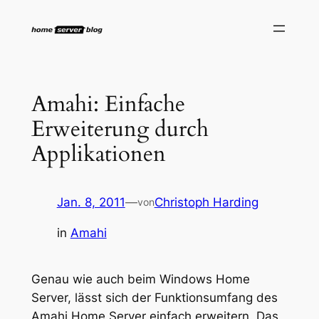
Zum
Inhalt
springen
Amahi: Einfache
Erweiterung durch
Applikationen
Jan. 8, 2011
—
Christoph Harding
von
in
Amahi
Genau wie auch beim Windows Home
Server, lässt sich der Funktionsumfang des
Amahi Home Server einfach erweitern. Das