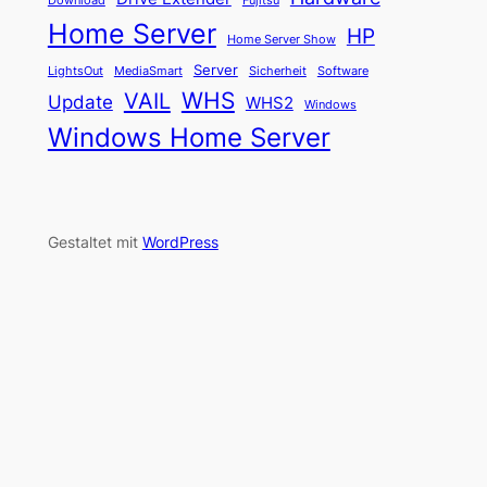
Fujitsu
Download
Home Server
HP
Home Server Show
Server
LightsOut
Software
MediaSmart
Sicherheit
WHS
VAIL
Update
WHS2
Windows
Windows Home Server
Gestaltet mit
WordPress