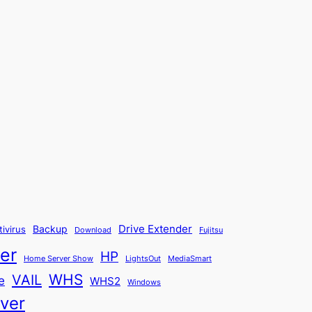
Backup
Drive Extender
tivirus
Fujitsu
Download
er
HP
Home Server Show
LightsOut
MediaSmart
WHS
VAIL
e
WHS2
Windows
ver