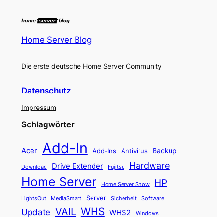
Home Server Blog
Die erste deutsche Home Server Community
Datenschutz
Impressum
Schlagwörter
Add-In
Acer
Backup
Add-Ins
Antivirus
Hardware
Drive Extender
Fujitsu
Download
Home Server
HP
Home Server Show
Server
LightsOut
Software
MediaSmart
Sicherheit
WHS
VAIL
Update
WHS2
Windows