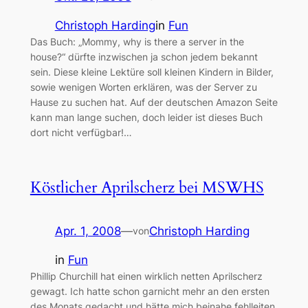
Christoph Harding
in
Fun
Das Buch: „Mommy, why is there a server in the
house?“ dürfte inzwischen ja schon jedem bekannt
sein. Diese kleine Lektüre soll kleinen Kindern in Bilder,
sowie wenigen Worten erklären, was der Server zu
Hause zu suchen hat. Auf der deutschen Amazon Seite
kann man lange suchen, doch leider ist dieses Buch
dort nicht verfügbar!…
Köstlicher Aprilscherz bei MSWHS
Apr. 1, 2008
—
Christoph Harding
von
in
Fun
Phillip Churchill hat einen wirklich netten Aprilscherz
gewagt. Ich hatte schon garnicht mehr an den ersten
des Monats gedacht und hätte mich beinahe fehlleiten