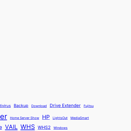
Backup
Drive Extender
tivirus
Fujitsu
Download
er
HP
Home Server Show
LightsOut
MediaSmart
WHS
VAIL
e
WHS2
Windows