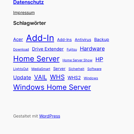
Datenschutz
Impressum
Schlagwörter
Add-In
Acer
Backup
Add-Ins
Antivirus
Hardware
Drive Extender
Fujitsu
Download
Home Server
HP
Home Server Show
Server
LightsOut
Software
MediaSmart
Sicherheit
WHS
VAIL
Update
WHS2
Windows
Windows Home Server
Gestaltet mit
WordPress