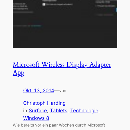
Microsoft Wireless Display Adapter
App
Okt. 13, 2014
—
von
Christoph Harding
in
Surface
, 
Tablets
, 
Technologie
, 
Windows 8
Wie bereits vor ein paar Wochen durch Microsoft