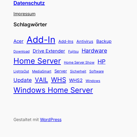
Datenschutz
Impressum
Schlagwörter
Add-In
Acer
Backup
Add-Ins
Antivirus
Hardware
Drive Extender
Fujitsu
Download
Home Server
HP
Home Server Show
Server
LightsOut
Software
MediaSmart
Sicherheit
WHS
VAIL
Update
WHS2
Windows
Windows Home Server
Gestaltet mit
WordPress