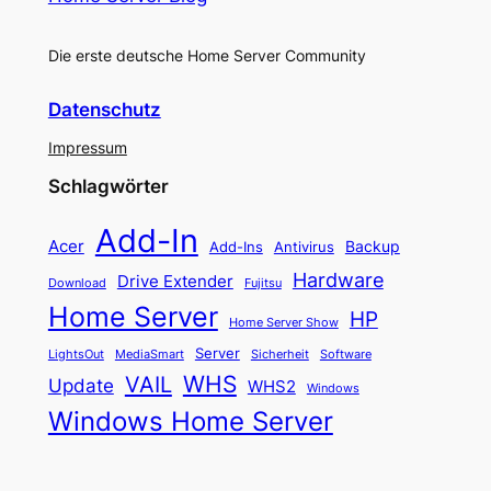
Die erste deutsche Home Server Community
Datenschutz
Impressum
Schlagwörter
Add-In
Acer
Backup
Add-Ins
Antivirus
Hardware
Drive Extender
Fujitsu
Download
Home Server
HP
Home Server Show
Server
LightsOut
Software
MediaSmart
Sicherheit
WHS
VAIL
Update
WHS2
Windows
Windows Home Server