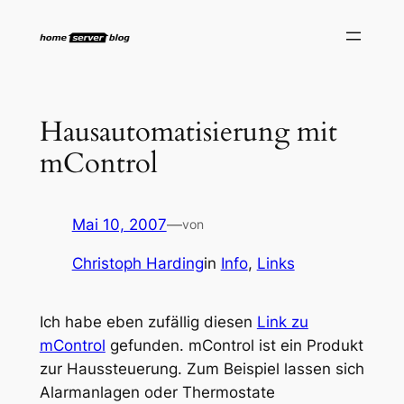
Zum
Inhalt
springen
Hausautomatisierung mit
mControl
Mai 10, 2007
—
von
Christoph Harding
in
Info
, 
Links
Ich habe eben zufällig diesen
Link zu
mControl
gefunden. mControl ist ein Produkt
zur Haussteuerung. Zum Beispiel lassen sich
Alarmanlagen oder Thermostate