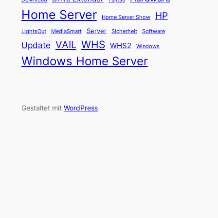
Home Server
HP
Home Server Show
Server
LightsOut
Software
MediaSmart
Sicherheit
WHS
VAIL
Update
WHS2
Windows
Windows Home Server
Gestaltet mit
WordPress