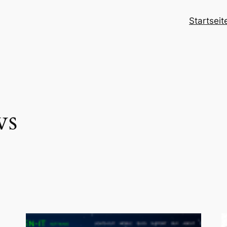
Startseit
ws