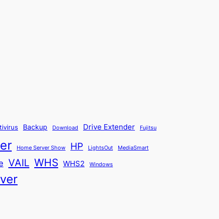
Backup
Drive Extender
tivirus
Fujitsu
Download
er
HP
Home Server Show
LightsOut
MediaSmart
WHS
VAIL
e
WHS2
Windows
ver