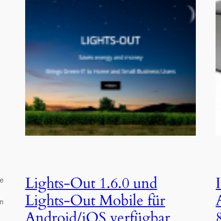
Lights-Out 1.6.0 und
ue
Lights-Out Mobile für
en
Android/iOS verfügbar