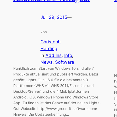
Juli 29, 2015
—
von
Christoph
Harding
in
Add Ins
, 
Info
, 
News
, 
Software
Pünktlich zum Start von Windows 10 sind alle 7
Produkte aktualisiert und publiziert worden. Dazu
N
gehört Lights-Out 1.6.0 für die bekannten 3
h
Plattformen (WHS v1, WHS 2011/Essentials und
W
Desktop/Server) und die 4 Mobilplattformen
h
Android, iOS, Windows Phone und Windows Store
f
App. Zu finden ist das Ganze auf der neuen Lights-
S
Out Webseite http://www.green-it-software.com/
N
Hinweis: Die Updateerkennung…
h