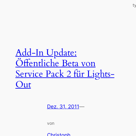
t
Add-In Update:
Öffentliche Beta von
Service Pack 2 für Lights-
Out
Dez. 31, 2011
—
von
Christoph