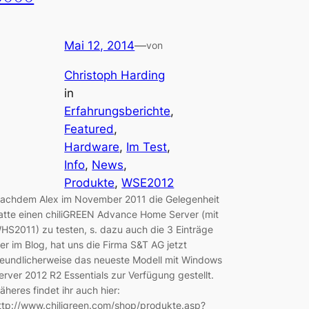
Mai 12, 2014
—
von
Christoph Harding
in
Erfahrungsberichte
, 
Featured
, 
Hardware
, 
Im Test
, 
Info
, 
News
, 
Produkte
, 
WSE2012
achdem Alex im November 2011 die Gelegenheit
atte einen chiliGREEN Advance Home Server (mit
HS2011) zu testen, s. dazu auch die 3 Einträge
ier im Blog, hat uns die Firma S&T AG jetzt
reundlicherweise das neueste Modell mit Windows
erver 2012 R2 Essentials zur Verfügung gestellt.
äheres findet ihr auch hier:
ttp://www.chiligreen.com/shop/produkte.asp?