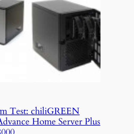
Im Test: chiliGREEN
Advance Home Server Plus
8000