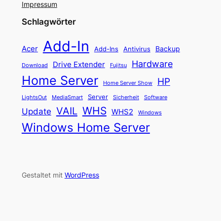
Impressum
Schlagwörter
Add-In
Acer
Backup
Add-Ins
Antivirus
Hardware
Drive Extender
Fujitsu
Download
Home Server
HP
Home Server Show
Server
LightsOut
Software
MediaSmart
Sicherheit
WHS
VAIL
Update
WHS2
Windows
Windows Home Server
Gestaltet mit
WordPress