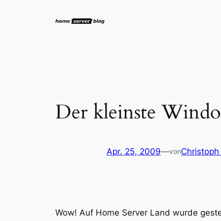
Zum
Inhalt
springen
Der kleinste Wind
Apr. 25, 2009
—
Christoph
von
Wow! Auf Home Server Land wurde gestern