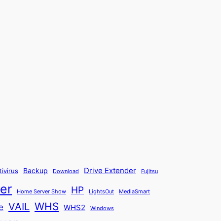
Backup
Drive Extender
tivirus
Fujitsu
Download
er
HP
Home Server Show
LightsOut
MediaSmart
WHS
VAIL
e
WHS2
Windows