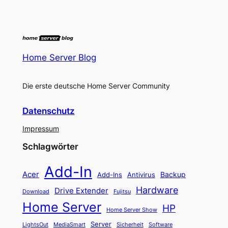
Home Server Blog
Die erste deutsche Home Server Community
Datenschutz
Impressum
Schlagwörter
Add-In
Acer
Backup
Add-Ins
Antivirus
Hardware
Drive Extender
Fujitsu
Download
Home Server
HP
Home Server Show
Server
LightsOut
Software
MediaSmart
Sicherheit