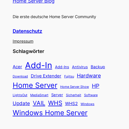
Home Server Blog
Die erste deutsche Home Server Community
Datenschutz
Impressum
Schlagwörter
Add-In
Acer
Backup
Add-Ins
Antivirus
Hardware
Drive Extender
Fujitsu
Download
Home Server
HP
Home Server Show
Server
LightsOut
Software
MediaSmart
Sicherheit
WHS
VAIL
Update
WHS2
Windows
Windows Home Server