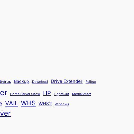
Backup
Drive Extender
tivirus
Fujitsu
Download
er
HP
Home Server Show
LightsOut
MediaSmart
WHS
VAIL
e
WHS2
Windows
ver