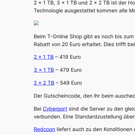
2 x 1 TB, 3 x 1 TB und 2 x 2 TB ist der 
Technologie ausgestattet kommen alle M
Beim T-Online Shop gibt es noch bis zum 
Rabatt von 20 Euro erhaltet. Dies trifft be
2 x 1 TB
– 419 Euro
3 x 1 TB
– 479 Euro
2 x 2 TB
– 549 Euro
Der Gutscheincode, den Ihr beim ausche
Bei
Cyberport
sind die Server zu den glei
verbunden. Eine Standardzustellung über
Redcoon
liefert auch zu den Konditionen