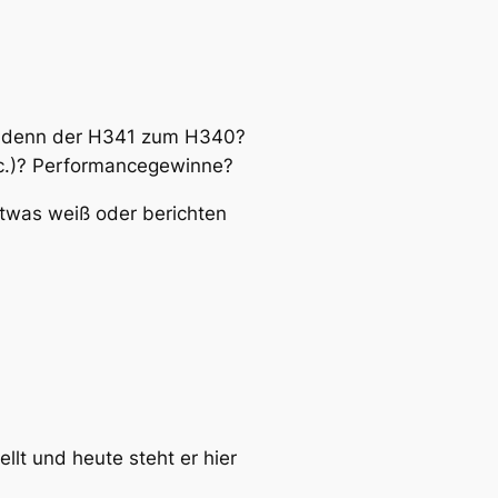
st denn der H341 zum H340?
tc.)? Performancegewinne?
etwas weiß oder berichten
llt und heute steht er hier