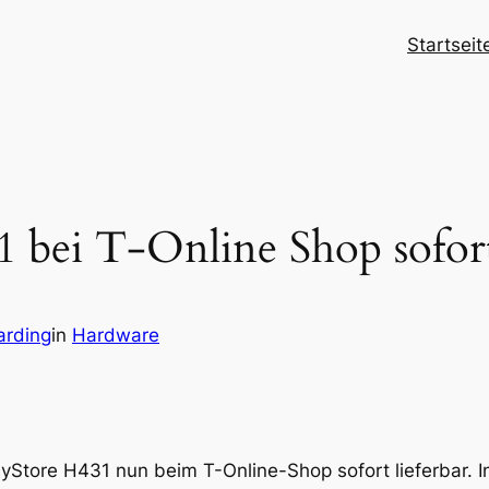
Startseit
 bei T-Online Shop sofort
arding
in
Hardware
syStore H431 nun beim T-Online-Shop sofort lieferbar. I