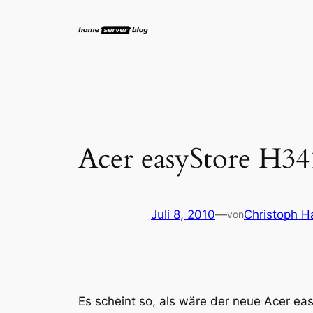
Zum
Inhalt
springen
Acer easyStore H341
Juli 8, 2010
—
Christoph H
von
Es scheint so, als wäre der neue Acer ea