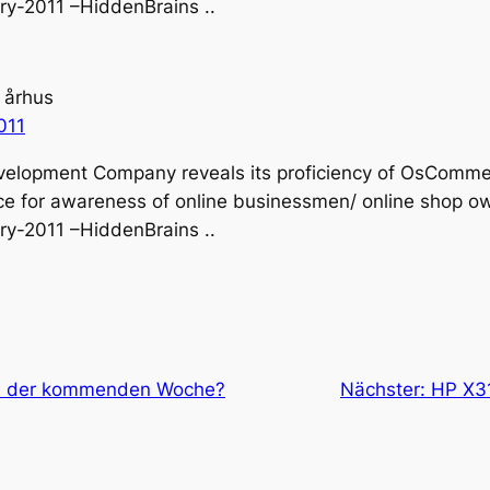
y-2011 –HiddenBrains ..
 århus
011
elopment Company reveals its proficiency of OsComm
 for awareness of online businessmen/ online shop owne
y-2011 –HiddenBrains ..
in der kommenden Woche?
Nächster:
HP X3