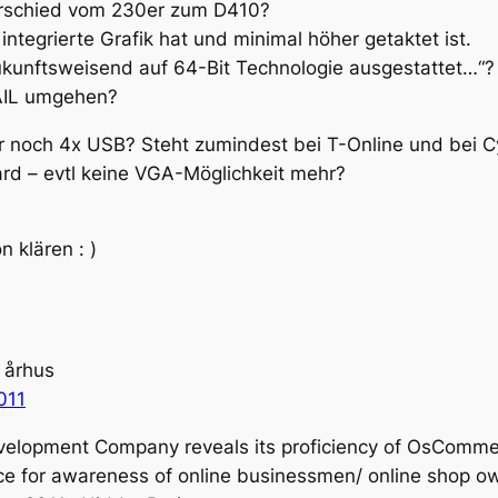
terschied vom 230er zum D410?
ntegrierte Grafik hat und minimal höher getaktet ist.
kunftsweisend auf 64-Bit Technologie ausgestattet…“?
AIL umgehen?
 noch 4x USB? Steht zumindest bei T-Online und bei C
rd – evtl keine VGA-Möglichkeit mehr?
n klären : )
 århus
011
elopment Company reveals its proficiency of OsComm
 for awareness of online businessmen/ online shop owne