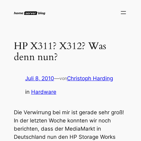
Zum
Inhalt
springen
HP X311? X312? Was
denn nun?
Juli 8, 2010
—
Christoph Harding
von
in
Hardware
Die Verwirrung bei mir ist gerade sehr groß!
In der letzten Woche konnten wir noch
berichten, dass der MediaMarkt in
Deutschland nun den HP Storage Works