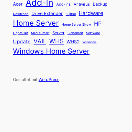
Add-In
Acer
Backup
Add-Ins
Antivirus
Hardware
Drive Extender
Fujitsu
Download
Home Server
HP
Home Server Show
Server
LightsOut
Software
MediaSmart
Sicherheit
WHS
VAIL
Update
WHS2
Windows
Windows Home Server
Gestaltet mit
WordPress