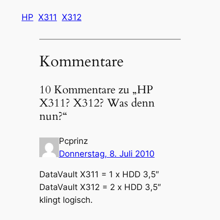
HP
X311
X312
Kommentare
10 Kommentare zu „HP
X311? X312? Was denn
nun?“
Pcprinz
Donnerstag, 8. Juli 2010
DataVault X311 = 1 x HDD 3,5″
DataVault X312 = 2 x HDD 3,5″
klingt logisch.