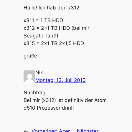
Hallo! Ich hab den x312
x311 = 1 TB HDD
x312 = 2×1 TB HDD (bei mir
Seagate, laut!)
x315 = 2×1 TB 2×1,5 HDD
grüße
Nik
Montag, 12. Juli 2010
Nachtrag:
Bei mir (x312) ist definitiv der Atom
d510 Prozessor drin!!
←
Vorheriger:
Acer
Nächster: