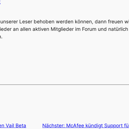
t
e unserer Leser behoben werden können, dann freuen wir
der an allen aktiven Mitglieder im Forum und natürlic
n.
n Vail Beta
Nächster:
McAfee kündigt Support f