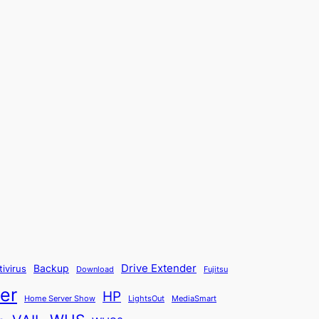
Backup
Drive Extender
tivirus
Fujitsu
Download
er
HP
Home Server Show
LightsOut
MediaSmart