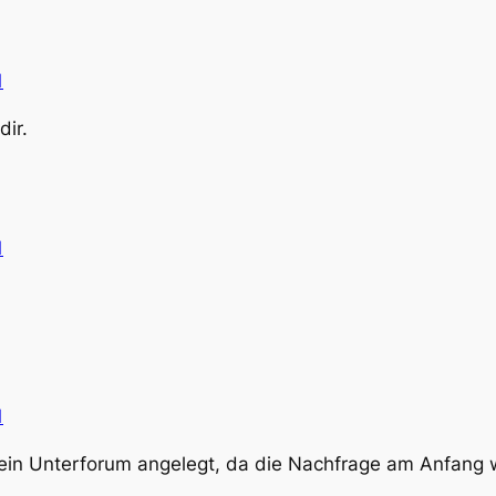
1
dir.
1
1
ein Unterforum angelegt, da die Nachfrage am Anfang w