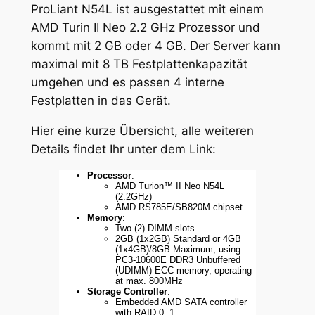
ProLiant N54L ist ausgestattet mit einem
AMD Turin II Neo 2.2 GHz Prozessor und
kommt mit 2 GB oder 4 GB. Der Server kann
maximal mit 8 TB Festplattenkapazität
umgehen und es passen 4 interne
Festplatten in das Gerät.
Hier eine kurze Übersicht, alle weiteren
Details findet Ihr unter dem Link:
Processor
:
AMD Turion™ II Neo N54L
(2.2GHz)
AMD RS785E/SB820M chipset
Memory
:
Two (2) DIMM slots
2GB (1x2GB) Standard or 4GB
(1x4GB)/8GB Maximum, using
PC3-10600E DDR3 Unbuffered
(UDIMM) ECC memory, operating
at max. 800MHz
Storage Controller
:
Embedded AMD SATA controller
with RAID 0, 1