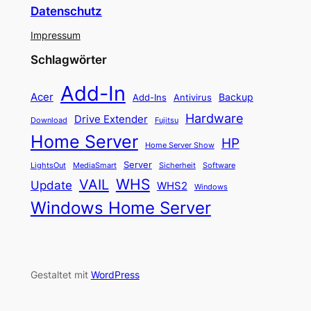
Datenschutz
Impressum
Schlagwörter
Add-In
Acer
Backup
Add-Ins
Antivirus
Hardware
Drive Extender
Fujitsu
Download
Home Server
HP
Home Server Show
Server
LightsOut
Software
MediaSmart
Sicherheit
WHS
VAIL
Update
WHS2
Windows
Windows Home Server
Gestaltet mit
WordPress