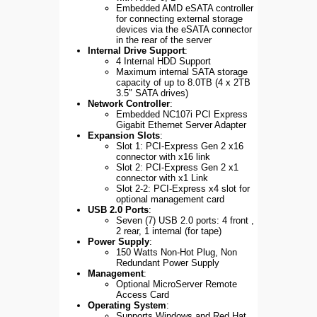
Embedded AMD eSATA controller
for connecting external storage
devices via the eSATA connector
in the rear of the server
Internal Drive Support
:
4 Internal HDD Support
Maximum internal SATA storage
capacity of up to 8.0TB (4 x 2TB
3.5″ SATA drives)
Network Controller
:
Embedded NC107i PCI Express
Gigabit Ethernet Server Adapter
Expansion Slots
:
Slot 1: PCI-Express Gen 2 x16
connector with x16 link
Slot 2: PCI-Express Gen 2 x1
connector with x1 Link
Slot 2-2: PCI-Express x4 slot for
optional management card
USB 2.0 Ports
:
Seven (7) USB 2.0 ports: 4 front ,
2 rear, 1 internal (for tape)
Power Supply
:
150 Watts Non-Hot Plug, Non
Redundant Power Supply
Management
:
Optional MicroServer Remote
Access Card
Operating System
:
Supports Windows and Red Hat