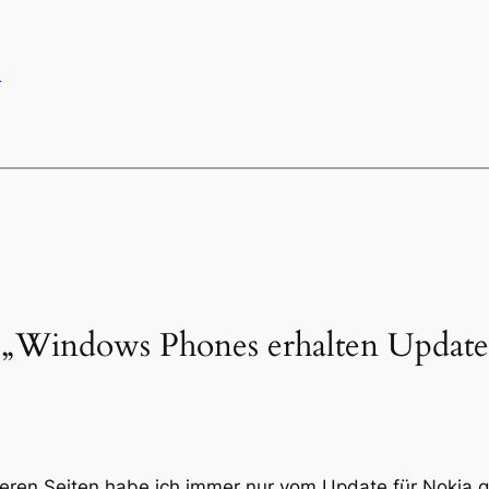
P
„Windows Phones erhalten Update 
deren Seiten habe ich immer nur vom Update für Nokia ge