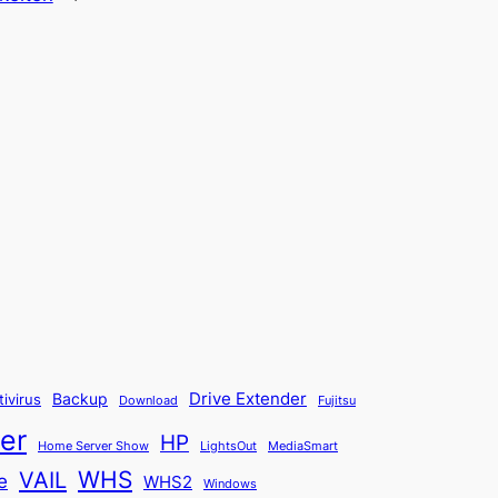
Backup
Drive Extender
tivirus
Fujitsu
Download
er
HP
Home Server Show
LightsOut
MediaSmart
WHS
VAIL
e
WHS2
Windows