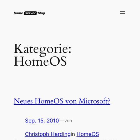
Zum
Inhalt
springen
Kategorie:
HomeOS
Neues HomeOS von Microsoft?
Sep. 15, 2010
—
von
Christoph Harding
in
HomeOS