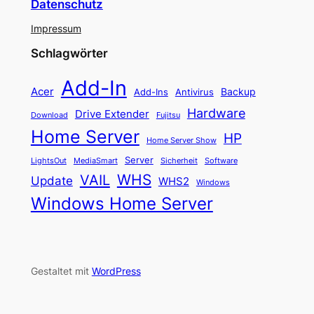
Datenschutz
Impressum
Schlagwörter
Add-In
Acer
Backup
Add-Ins
Antivirus
Hardware
Drive Extender
Fujitsu
Download
Home Server
HP
Home Server Show
Server
LightsOut
Software
MediaSmart
Sicherheit
WHS
VAIL
Update
WHS2
Windows
Windows Home Server
Gestaltet mit
WordPress