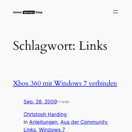
Zum
Inhalt
springen
Schlagwort:
Links
Xbox 360 mit Windows 7 verbinden
Sep. 28, 2009
—
von
Christoph Harding
in
Anleitungen
, 
Aus der Community
, 
Links
, 
Windows 7