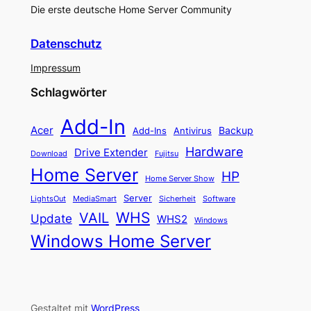
Die erste deutsche Home Server Community
Datenschutz
Impressum
Schlagwörter
Add-In
Acer
Backup
Add-Ins
Antivirus
Hardware
Drive Extender
Fujitsu
Download
Home Server
HP
Home Server Show
Server
LightsOut
Software
MediaSmart
Sicherheit
WHS
VAIL
Update
WHS2
Windows
Windows Home Server
Gestaltet mit
WordPress