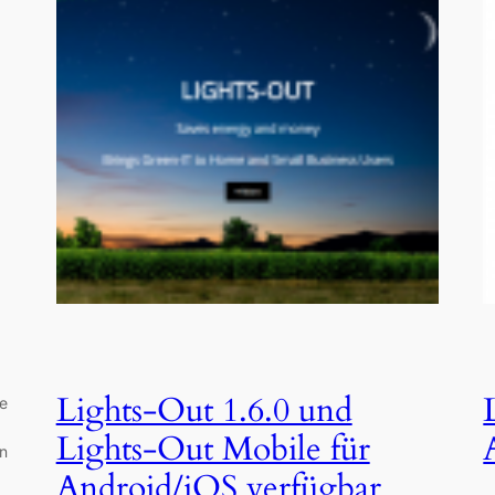
Lights-Out 1.6.0 und
ue
Lights-Out Mobile für
en
Android/iOS verfügbar