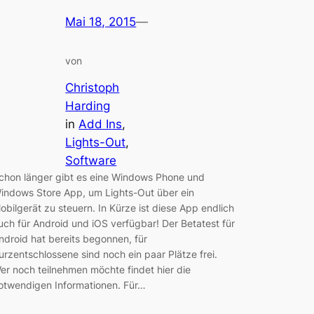
Mai 18, 2015
—
von
Christoph
Harding
in
Add Ins
, 
Lights-Out
, 
Software
chon länger gibt es eine Windows Phone und
indows Store App, um Lights-Out über ein
obilgerät zu steuern. In Kürze ist diese App endlich
uch für Android und iOS verfügbar! Der Betatest für
ndroid hat bereits begonnen, für
urzentschlossene sind noch ein paar Plätze frei.
er noch teilnehmen möchte findet hier die
otwendigen Informationen. Für…