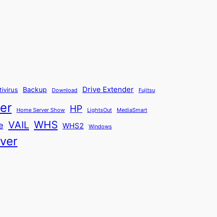
Backup
Drive Extender
tivirus
Fujitsu
Download
er
HP
Home Server Show
LightsOut
MediaSmart
WHS
VAIL
e
WHS2
Windows
ver