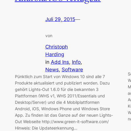
Juli 29, 2015
—
von
Christoph
Harding
in
Add Ins
, 
Info
, 
News
, 
Software
S
Pünktlich zum Start von Windows 10 sind alle 7
W
Produkte aktualisiert und publiziert worden. Dazu
M
gehört Lights-Out 1.6.0 für die bekannten 3
a
Plattformen (WHS v1, WHS 2011/Essentials und
A
Desktop/Server) und die 4 Mobilplattformen
K
Android, iOS, Windows Phone und Windows Store
W
App. Zu finden ist das Ganze auf der neuen Lights-
n
Out Webseite http://www.green-it-software.com/
Hinweis: Die Updateerkennung…