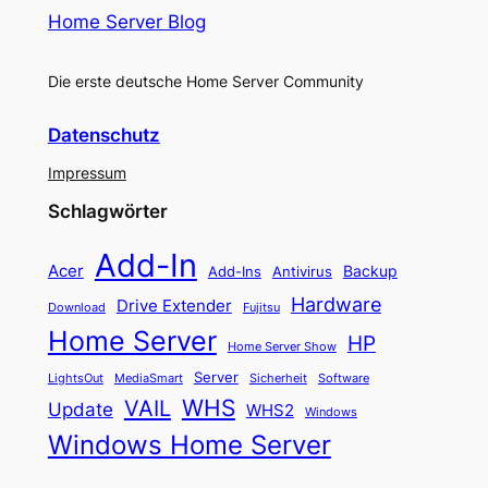
Home Server Blog
Die erste deutsche Home Server Community
Datenschutz
Impressum
Schlagwörter
Add-In
Acer
Backup
Add-Ins
Antivirus
Hardware
Drive Extender
Fujitsu
Download
Home Server
HP
Home Server Show
Server
LightsOut
Software
MediaSmart
Sicherheit
WHS
VAIL
Update
WHS2
Windows
Windows Home Server