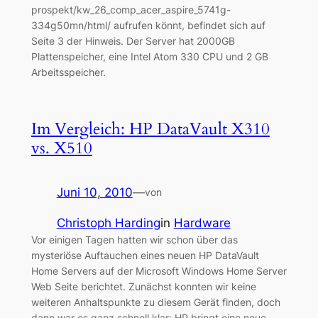
prospekt/kw_26_comp_acer_aspire_5741g-
334g50mn/html/ aufrufen könnt, befindet sich auf
Seite 3 der Hinweis. Der Server hat 2000GB
Plattenspeicher, eine Intel Atom 330 CPU und 2 GB
Arbeitsspeicher.
Im Vergleich: HP DataVault X310
vs. X510
Juni 10, 2010
—
von
Christoph Harding
in
Hardware
Vor einigen Tagen hatten wir schon über das
mysteriöse Auftauchen eines neuen HP DataVault
Home Servers auf der Microsoft Windows Home Server
Web Seite berichtet. Zunächst konnten wir keine
weiteren Anhaltspunkte zu diesem Gerät finden, doch
dann war es ganz schnell klar: HP bringt eine neue