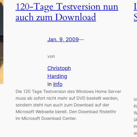
120-Tage Testversion nun
auch zum Download
Jan. 9, 2009
—
von
Christoph
Harding
in
Info
Die 120 Tage Testversion des Windows Home Server
muss ab sofort nicht mehr auf DVD bestellt werden,
I
sondern steht nun auch zum Download auf der
K
Microsoft Webseite bereit. Den Download findetIhr
W
im Microsoft Download Center.
ü
i
a