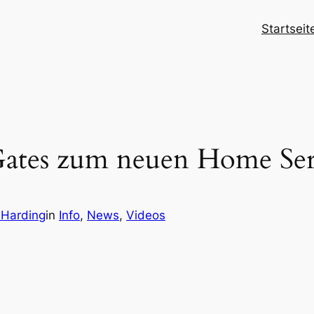
Startseit
 Gates zum neuen Home Se
 Harding
in
Info
, 
News
, 
Videos