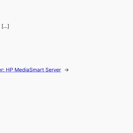
 […]
er:
HP MediaSmart Server
→