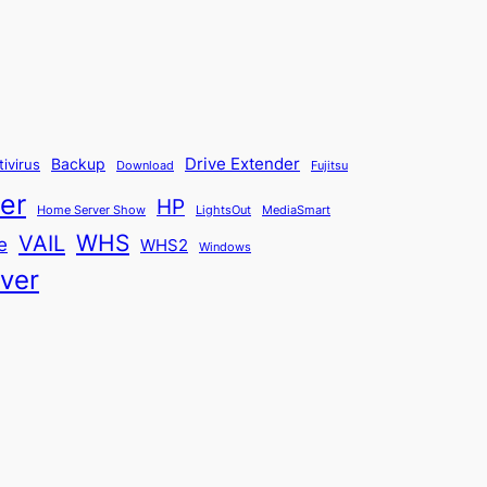
Backup
Drive Extender
tivirus
Fujitsu
Download
er
HP
Home Server Show
LightsOut
MediaSmart
WHS
VAIL
e
WHS2
Windows
ver