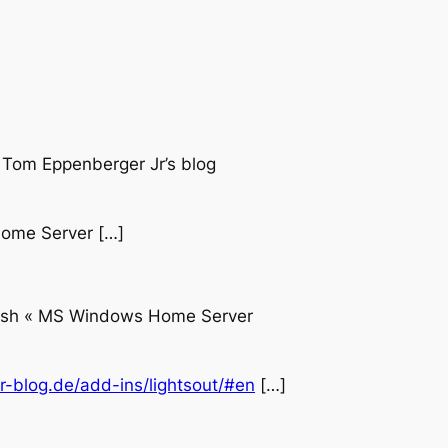
 Tom Eppenberger Jr’s blog
Home Server […]
glish « MS Windows Home Server
-blog.de/add-ins/lightsout/#en
[…]