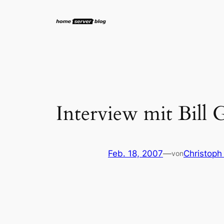
Zum
Inhalt
springen
Interview mit Bill
Feb. 18, 2007
—
Christoph
von