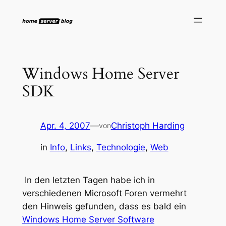
Zum
Inhalt
springen
Windows Home Server
SDK
Apr. 4, 2007
—
Christoph Harding
von
in
Info
, 
Links
, 
Technologie
, 
Web
In den letzten Tagen habe ich in
verschiedenen Microsoft Foren vermehrt
den Hinweis gefunden, dass es bald ein
Windows Home Server Software