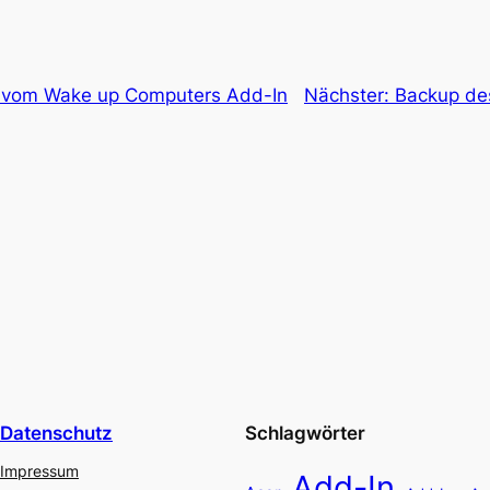
 vom Wake up Computers Add-In
Nächster:
Backup de
Datenschutz
Schlagwörter
Impressum
Add-In