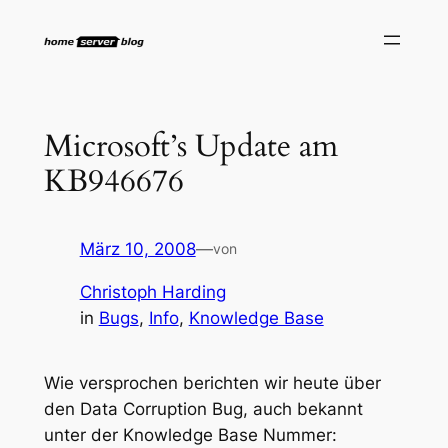
Zum
Inhalt
springen
Microsoft’s Update am
KB946676
März 10, 2008
—
von
Christoph Harding
in
Bugs
, 
Info
, 
Knowledge Base
Wie versprochen berichten wir heute über
den Data Corruption Bug, auch bekannt
unter der Knowledge Base Nummer: