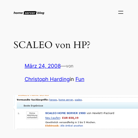
Zum
Inhalt
springen
SCALEO von HP?
März 24, 2008
—
von
Christoph Harding
in
Fun