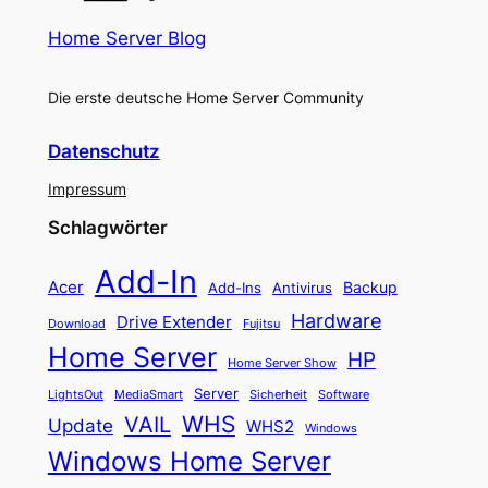
Home Server Blog
Die erste deutsche Home Server Community
Datenschutz
Impressum
Schlagwörter
Add-In
Acer
Backup
Add-Ins
Antivirus
Hardware
Drive Extender
Fujitsu
Download
Home Server
HP
Home Server Show
Server
LightsOut
Software
MediaSmart
Sicherheit
WHS
VAIL
Update
WHS2
Windows
Windows Home Server