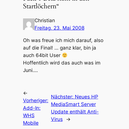
Startlöchern“
Christian
Freitag, 23. Mai 2008
Oh was freue ich mich darauf, also
auf die Final! … ganz klar, bin ja
auch 64bit User
Hoffentlich wird das auch was im
Juni….
←
Nächster:
Neues HP
Vorheriger:
MediaSmart Server
Add-In:
Update enthält Anti-
WHS
Virus
→
Mobile