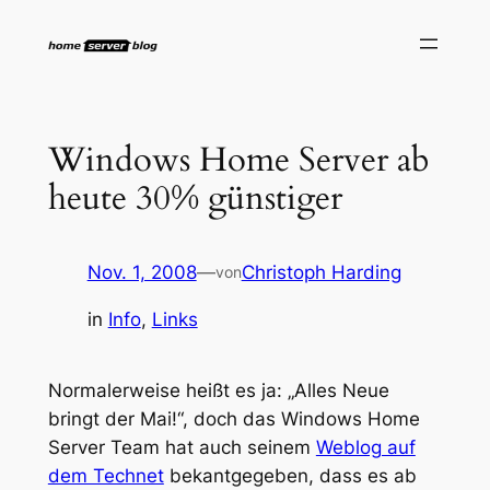
Zum
Inhalt
springen
Windows Home Server ab
heute 30% günstiger
Nov. 1, 2008
—
Christoph Harding
von
in
Info
, 
Links
Normalerweise heißt es ja: „Alles Neue
bringt der Mai!“, doch das Windows Home
Server Team hat auch seinem
Weblog auf
dem Technet
bekantgegeben, dass es ab