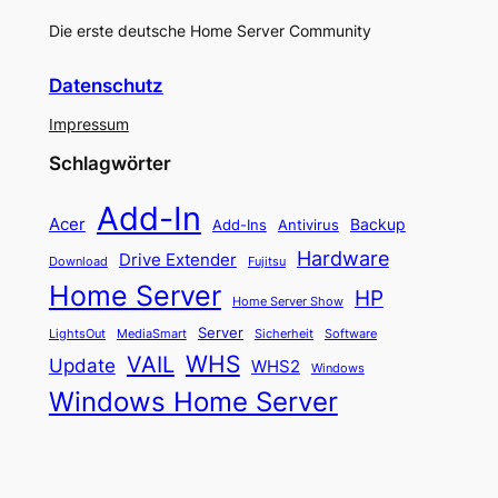
Die erste deutsche Home Server Community
Datenschutz
Impressum
Schlagwörter
Add-In
Acer
Backup
Add-Ins
Antivirus
Hardware
Drive Extender
Fujitsu
Download
Home Server
HP
Home Server Show
Server
LightsOut
Software
MediaSmart
Sicherheit
WHS
VAIL
Update
WHS2
Windows
Windows Home Server