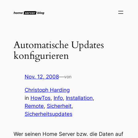
Zum
Inhalt
springen
Automatische Updates
konfigurieren
Nov. 12, 2008
—
von
Christoph Harding
in
HowTos
, 
Info
, 
Installation
, 
Remote
, 
Sicherheit
, 
Sicherheitsupdates
Wer seinen Home Server bzw. die Daten auf