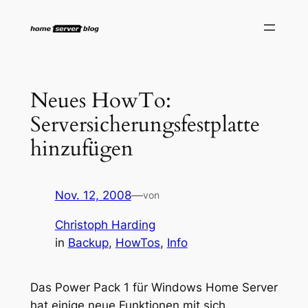
Zum
Inhalt
springen
Neues HowTo:
Serversicherungsfestplatte
hinzufügen
Nov. 12, 2008
—
von
Christoph Harding
in
Backup
, 
HowTos
, 
Info
Das Power Pack 1 für Windows Home Server
hat einige neue Funktionen mit sich