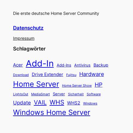
Die erste deutsche Home Server Community
Datenschutz
Impressum
Schlagwörter
Add-In
Acer
Backup
Add-Ins
Antivirus
Hardware
Drive Extender
Fujitsu
Download
Home Server
HP
Home Server Show
Server
LightsOut
Software
MediaSmart
Sicherheit
WHS
VAIL
Update
WHS2
Windows
Windows Home Server