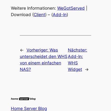
Weitere Informationen:
WeGotServed
|
Download (
Client
) – (
Add-In
)
←
Vorheriger:
Was
Nächster:
unterscheidet den WHS
Add-In:
von einem einfachen
WHS
NAS?
Widget
→
Home Server Blog