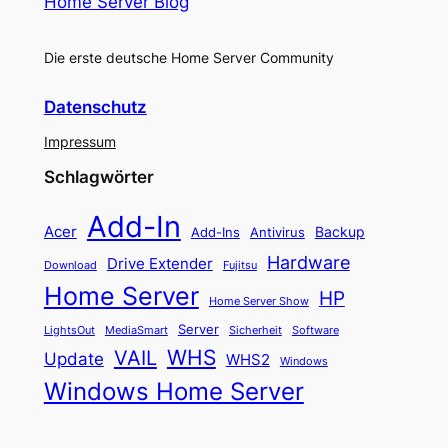
Home Server Blog
Die erste deutsche Home Server Community
Datenschutz
Impressum
Schlagwörter
Add-In
Acer
Backup
Add-Ins
Antivirus
Hardware
Drive Extender
Fujitsu
Download
Home Server
HP
Home Server Show
Server
LightsOut
Software
MediaSmart
Sicherheit
WHS
VAIL
Update
WHS2
Windows
Windows Home Server