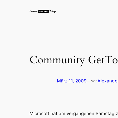
Zum
Inhalt
springen
Community GetTog
März 11, 2009
—
Alexander
von
Microsoft hat am vergangenen Samstag z