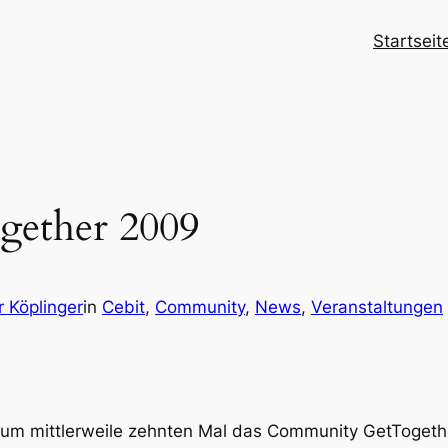
Startseit
ether 2009
 Köplinger
in
Cebit
, 
Community
, 
News
, 
Veranstaltungen
um mittlerweile zehnten Mal das Community GetTogethe