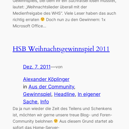
Gewinnspiels, bei dem ihr ein Suchrätsel lösen musstet,
lautet: „Weihnachtslieder überall mit der
Medienfreigabe des WHS“. Viele Leser haben das auch
richtig erraten
Doch nun zu den Gewinnern: 1x
Microsoft Office…
HSB Weihnachtsgewinnspiel 2011
Dez. 7, 2011
—
von
Alexander Köplinger
in
Aus der Community
, 
Gewinnspiel
, 
Headline
, 
In eigener
Sache
, 
Info
Da ja nun wieder die Zeit des Teilens und Schenkens
ist, möchten wir gerne unsere treue Blog- und Foren-
Community belohnen
Aus diesem Grund startet ab
sofort das Home-Server-